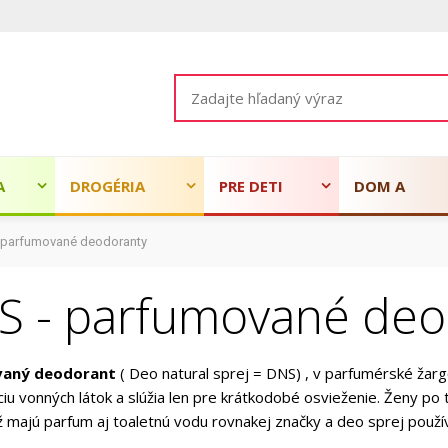
A
DROGÉRIA
PRE DETI
DOM A
 parfumované deodoranty
ZÁHRADA
S - parfumované deo
vaný deodorant
(
Deo natural sprej = DNS) , v parfumérské žargó
iu vonných látok a slúžia len pre krátkodobé osvieženie. Ženy po 
 majú parfum aj toaletnú vodu rovnakej značky a deo sprej použí