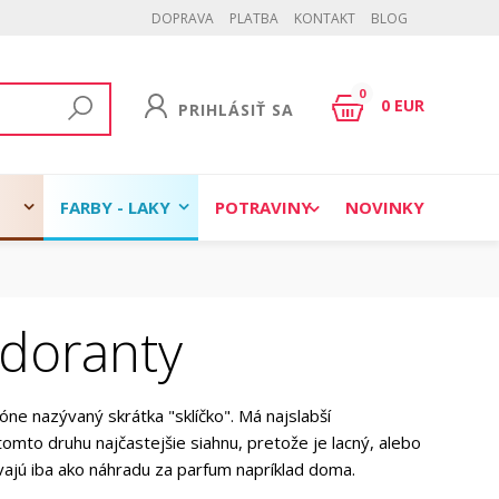
DOPRAVA
PLATBA
KONTAKT
BLOG
0
0 EUR
PRIHLÁSIŤ SA
FARBY - LAKY
POTRAVINY
NOVINKY
doranty
ne nazývaný skrátka "sklíčko". Má najslabší
tomto druhu najčastejšie siahnu, pretože je lacný, alebo
vajú iba ako náhradu za parfum napríklad doma.