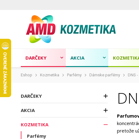
DARČEKY
AKCIA
KOZMETIK
Eshop
Kozmetika
Parfémy
Dámske parfémy
DNS -
DN
DARČEKY
AKCIA
Parfumo
koncentrác
KOZMETIKA
pretože už
Parfémy