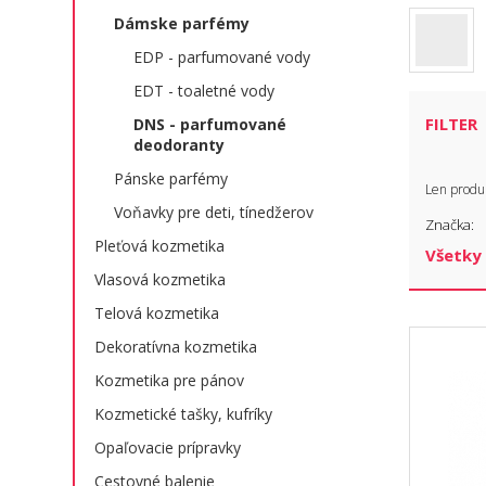
Dámske parfémy
EDP - parfumované vody
EDT - toaletné vody
FILTER
DNS - parfumované
deodoranty
Pánske parfémy
Len produ
Voňavky pre deti, tínedžerov
Značka:
Pleťová kozmetika
Vlasová kozmetika
Telová kozmetika
Dekoratívna kozmetika
Kozmetika pre pánov
Kozmetické tašky, kufríky
Opaľovacie prípravky
Cestovné balenie