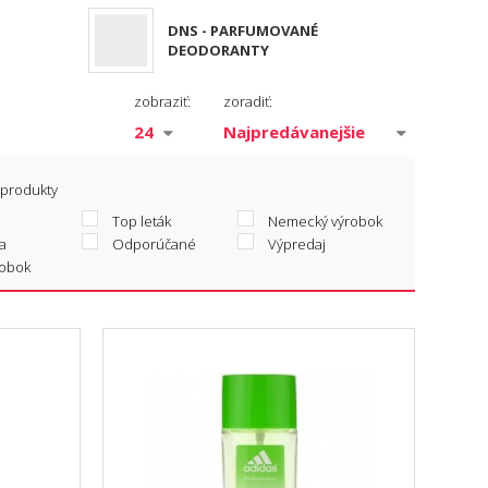
DNS - PARFUMOVANÉ
DEODORANTY
zobraziť:
zoradiť:
 produkty
Top leták
Nemecký výrobok
a
Odporúčané
Výpredaj
robok