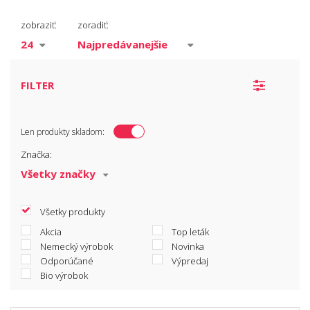
Univerzálne
zobraziť:
zoradiť:
Umývatelné
Tónovacie
FILTER
Len produkty skladom:
Značka:
Všetky produkty
Akcia
Top leták
Nemecký výrobok
Novinka
Odporúčané
Výpredaj
Bio výrobok