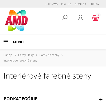
DOPRAVA
PLATBA
KONTAKT
BLOG
0
MENU
Eshop
Farby - laky
Farby na steny
Interiérové farebné steny
Interiérové farebné steny
PODKATEGÓRIE