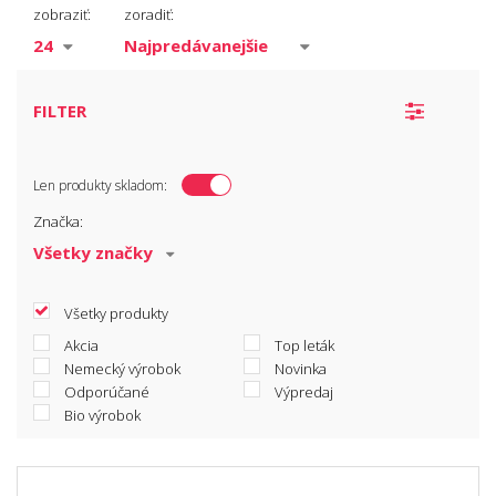
Valčeky
zobraziť:
zoradiť:
Štetce
Pomocné náradie
Špachtle
FILTER
Zakryvací materiál
Ochranné pomôcky
Len produkty skladom:
Pásky
Značka:
Brusivo
Všetky produkty
Akcia
Top leták
Nemecký výrobok
Novinka
Odporúčané
Výpredaj
Bio výrobok