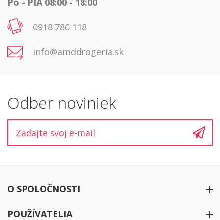
Po - PIA 08:00 - 18:00
0918 786 118
info@amddrogeria.sk
Odber noviniek
O SPOLOČNOSTI
O firme
POUŽÍVATELIA