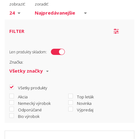
Taniere
zobraziť:
zoradiť:
Poháre
Hrnčeky a šálky
Karafy a džbány
FILTER
Príbory
Misky
Len produkty skladom:
Tácky, podnosy
Značka:
Fľaše
Riad pre deti
Prestieranie
Všetky produkty
Cukorničky
Akcia
Top leták
Nemecký výrobok
Novinka
Odporúčané
Výpredaj
Bio výrobok