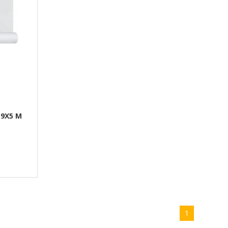
 9X5 M
1