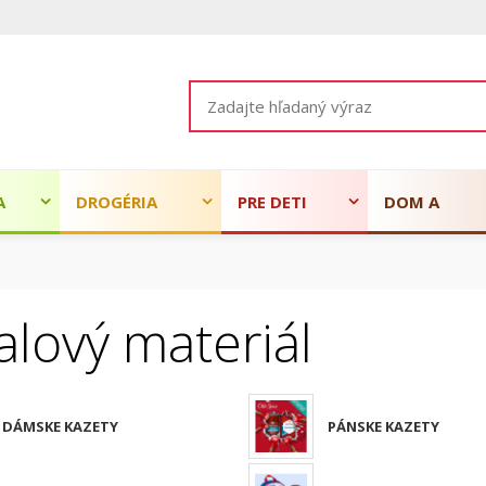
A
DROGÉRIA
PRE DETI
DOM A
ZÁHRADA
lový materiál
DÁMSKE KAZETY
PÁNSKE KAZETY