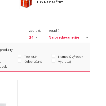
TIPY NA DARČEKY
zobraziť:
zoradiť:
 produkty
Top leták
Nemecký výrobok
a
Odporúčané
Výpredaj
robok