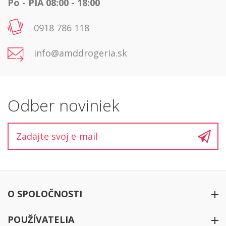
Po - PIA 08:00 - 18:00
0918 786 118
info@amddrogeria.sk
Odber noviniek
O SPOLOČNOSTI
O firme
POUŽÍVATELIA