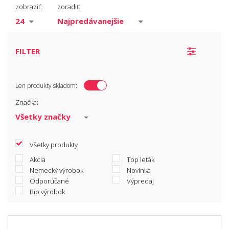
Darčeky pre ženu
zobraziť:
zoradiť:
Darčeky pre muža
Darčeky pre deti
FILTER
Len produkty skladom:
Značka:
Všetky produkty
Akcia
Top leták
Nemecký výrobok
Novinka
Odporúčané
Výpredaj
Bio výrobok