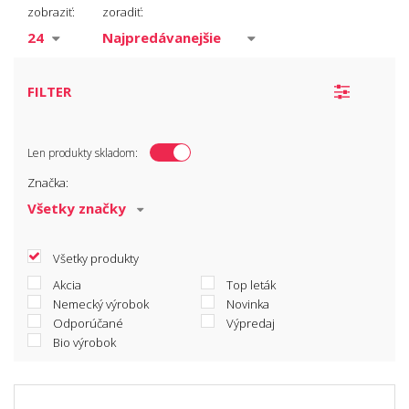
Valčeky
zobraziť:
zoradiť:
Štetce
Pomocné náradie
Špachtle
FILTER
Zakryvací materiál
Ochranné pomôcky
Len produkty skladom:
Pásky
Značka:
Brusivo
Všetky produkty
Akcia
Top leták
Nemecký výrobok
Novinka
Odporúčané
Výpredaj
Bio výrobok