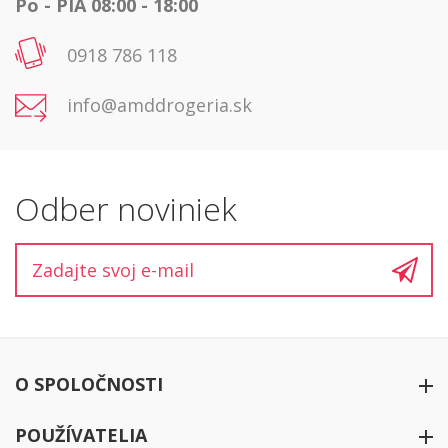
Po - PIA 08:00 - 18:00
0918 786 118
info@amddrogeria.sk
Odber noviniek
O SPOLOČNOSTI
O firme
POUŽÍVATELIA