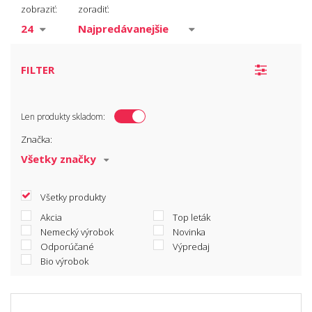
Taniere
zobraziť:
zoradiť:
Poháre
Hrnčeky a šálky
Karafy a džbány
FILTER
Príbory
Misky
Len produkty skladom:
Tácky, podnosy
Značka:
Fľaše
Riad pre deti
Prestieranie
Všetky produkty
Cukorničky
Akcia
Top leták
Nemecký výrobok
Novinka
Odporúčané
Výpredaj
Bio výrobok