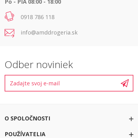
Po - PIA 08:00 - 18:00
0918 786 118
info@amddrogeria.sk
Odber noviniek
O SPOLOČNOSTI
O firme
POUŽÍVATELIA