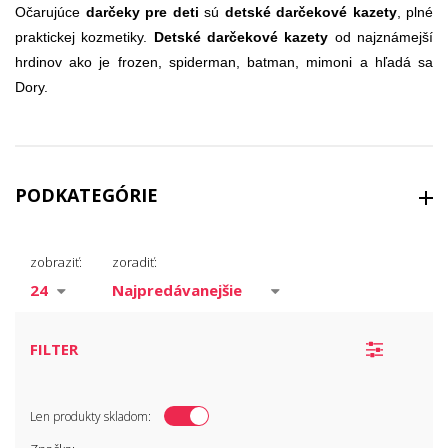
Očarujúce
darčeky pre deti
sú
detské darčekové kazety
, plné
praktickej kozmetiky.
Detské darčekové kazety
od najznámejší
hrdinov ako je frozen, spiderman, batman, mimoni a hľadá sa
Dory.
PODKATEGÓRIE
Dámske kazety
zobraziť:
zoradiť:
Pánske kazety
Prírodné kazety
Čajové kazety
FILTER
Detské kazety
Tipy na darčeky
Len produkty skladom:
Vianoce