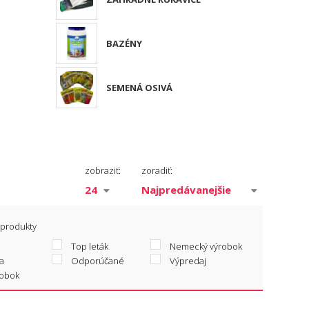
BAZÉNY
SEMENÁ OSIVÁ
zobraziť:
zoradiť:
 produkty
Top leták
Nemecký výrobok
a
Odporúčané
Výpredaj
robok