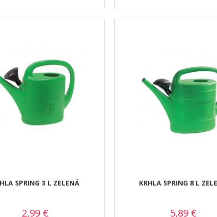
HLA SPRING 3 L ZELENÁ
KRHLA SPRING 8 L ZEL
2,99
€
5,89
€