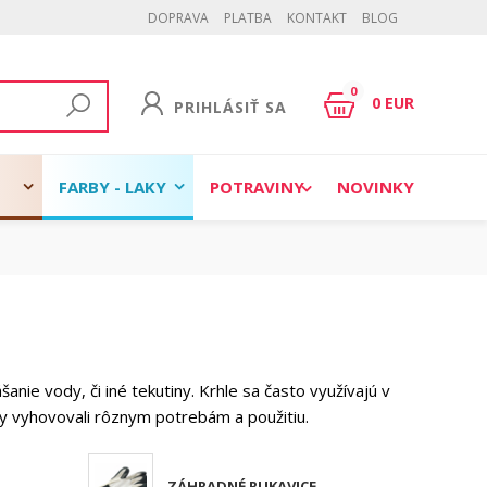
DOPRAVA
PLATBA
KONTAKT
BLOG
0
0 EUR
PRIHLÁSIŤ SA
FARBY - LAKY
POTRAVINY
NOVINKY
nie vody, či iné tekutiny. Krhle sa často využívajú v
by vyhovovali rôznym potrebám a použitiu.
ZÁHRADNÉ RUKAVICE