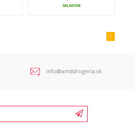
SKLADOM
1
info@amddrogeria.sk