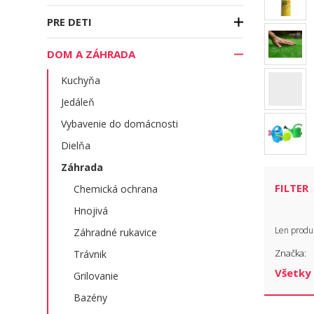
PRE DETI
DOM A ZÁHRADA
Kuchyňa
Jedáleň
Vybavenie do domácnosti
Dielňa
Záhrada
FILTER
Chemická ochrana
Hnojivá
Len produ
Záhradné rukavice
Značka:
Trávnik
Grilovanie
Bazény