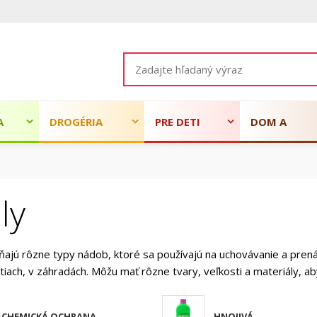
A
DROGÉRIA
PRE DETI
DOM A
ZÁHRADA
ly
ňajú rôzne typy nádob, ktoré sa používajú na uchovávanie a prenáša
ach, v záhradách. Môžu mať rôzne tvary, veľkosti a materiály, a
CHEMICKÁ OCHRANA
HNOJIVÁ