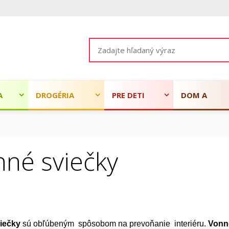
A
DROGÉRIA
PRE DETI
DOM A
ZÁHRADA
né sviečky
iečky
sú obľúbeným spôsobom na prevoňanie interiéru.
Vonn