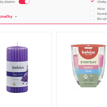
Všetky
kty skladom:
Akcia
Novink
Bio vý