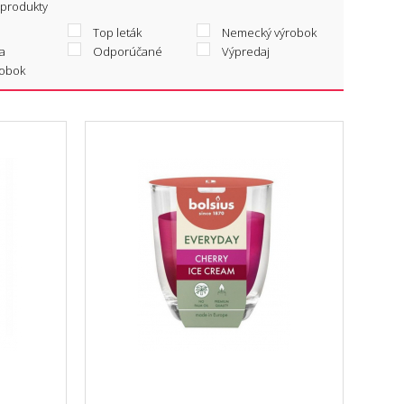
 produkty
Top leták
Nemecký výrobok
a
Odporúčané
Výpredaj
robok