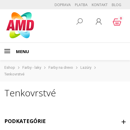
DOPRAVA
PLATBA
KONTAKT
BLOG
0
MENU
Eshop
Farby - laky
Farby na drevo
Lazúry
Tenkovrstvé
Tenkovrstvé
PODKATEGÓRIE