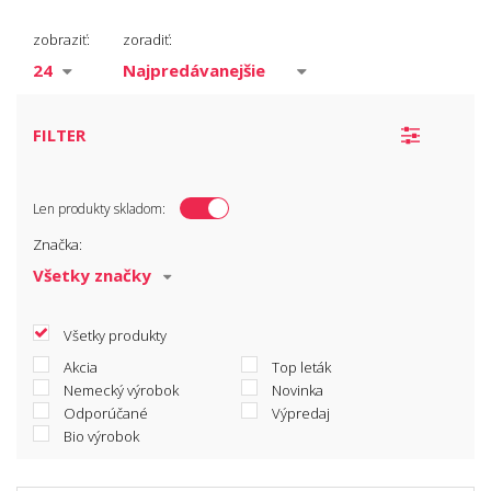
Tenkovrstvé
zobraziť:
zoradiť:
Strednovrstvé
Hrubovrstvé
FILTER
Len produkty skladom:
Značka:
Všetky produkty
Akcia
Top leták
Nemecký výrobok
Novinka
Odporúčané
Výpredaj
Bio výrobok