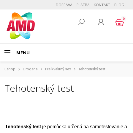
DOPRAVA
PLATBA
KONTAKT
BLOG
0
MENU
Eshop
Drogéria
Pre kvalitný sex
Tehotenský test
Tehotenský test
Tehotenský test
je pomôcka určená na samotestovanie a