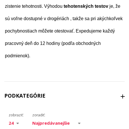
zistenie tehotnosti. Výhodou
tehotenských testov
je, že
sú voľne dostupné v drogériách , takže sa pri akýchkoľvek
pochybnostiach môžete otestovať.
Expedujeme každý
pracovný deň do 12 hodiny (podľa obchodných
podmienok).
PODKATEGÓRIE
Kondómy
zobraziť:
zoradiť:
Lubrigačné gély