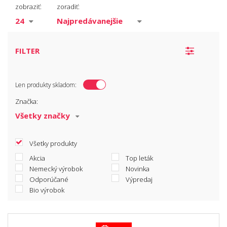
Tenkovrstvé
zobraziť:
zoradiť:
Strednovrstvé
Hrubovrstvé
FILTER
Len produkty skladom:
Značka:
Všetky produkty
Akcia
Top leták
Nemecký výrobok
Novinka
Odporúčané
Výpredaj
Bio výrobok