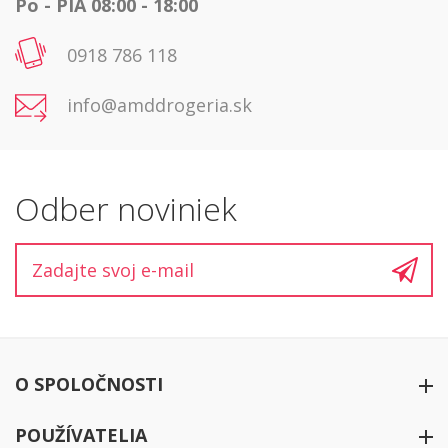
Po - PIA 08:00 - 18:00
0918 786 118
info@amddrogeria.sk
Odber noviniek
O SPOLOČNOSTI
O firme
POUŽÍVATELIA